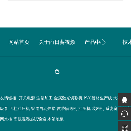
网站首页
关于向日葵视频
产品中心
技
色
友情链接:
开关电源
注塑加工
金属激光切割机
PVC管材生产线
大型鱼缸
吸泵
四柱油压机
管道自动焊接
皮带输送机
油压机
装岩机
系统窗
水转印
网水控
高低温湿热试验箱
木塑地板