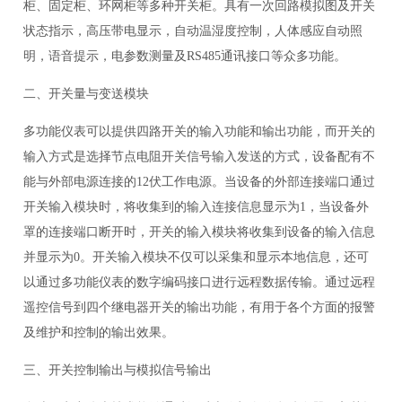
柜、固定柜、环网柜等多种开关柜。具有一次回路模拟图及开关
状态指示，高压带电显示，自动温湿度控制，人体感应自动照
明，语音提示，电参数测量及RS485通讯接口等众多功能。
二、开关量与变送模块
多功能仪表可以提供四路开关的输入功能和输出功能，而开关的
输入方式是选择节点电阻开关信号输入发送的方式，设备配有不
能与外部电源连接的12伏工作电源。当设备的外部连接端口通过
开关输入模块时，将收集到的输入连接信息显示为1，当设备外
罩的连接端口断开时，开关的输入模块将收集到设备的输入信息
并显示为0。开关输入模块不仅可以采集和显示本地信息，还可
以通过多功能仪表的数字编码接口进行远程数据传输。通过远程
遥控信号到四个继电器开关的输出功能，有用于各个方面的报警
及维护和控制的输出效果。
三、开关控制输出与模拟信号输出