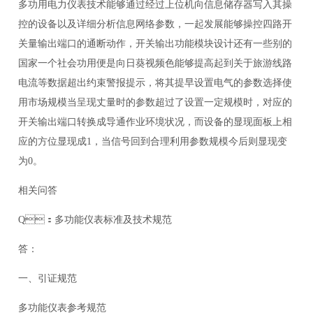
多功用电力仪表技术能够通过经过上位机向信息储存器写入其操
控的设备以及详细分析信息网络参数，一起发展能够操控四路开
关量输出端口的通断动作，开关输出功能模块设计还有一些别的
国家一个社会功用便是向日葵视频色能够提高起到关于旅游线路
电流等数据超出约束警报提示，将其提早设置电气的参数选择使
用市场规模当呈现丈量时的参数超过了设置一定规模时，对应的
开关输出端口转换成导通作业环境状况，而设备的显现面板上相
应的方位显现成1，当信号回到合理利用参数规模今后则显现变
为0。
相关问答
Q：多功能仪表标准及技术规范
答：
一、引证规范
多功能仪表参考规范