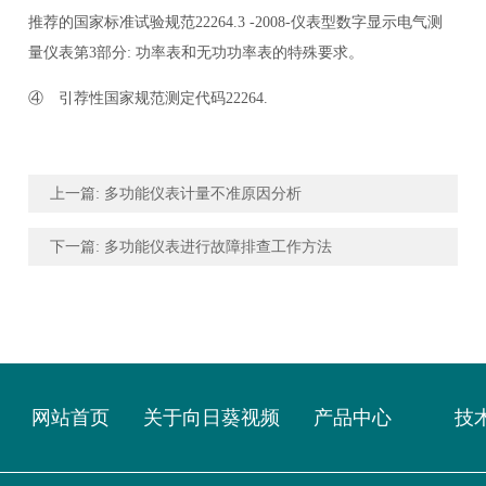
推荐的国家标准试验规范22264.3 -2008-仪表型数字显示电气测
量仪表第3部分: 功率表和无功功率表的特殊要求。
④ 引荐性国家规范测定代码22264.
上一篇: 多功能仪表计量不准原因分析
下一篇: 多功能仪表进行故障排查工作方法
网站首页
关于向日葵视频
产品中心
技