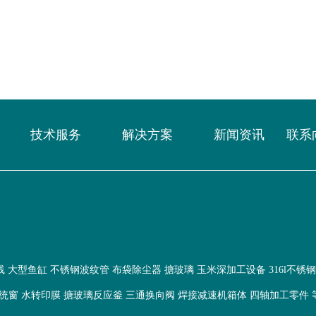
技术服务
解决方案
新闻资讯
联系
线
大型鱼缸
不锈钢波纹管
布袋除尘器
搪玻璃
玉米深加工设备
316l不锈
统窗
水转印膜
搪玻璃反应釜
三通换向阀
焊接减速机箱体
四轴加工零件